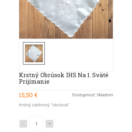
Krstný Obrúsok IHS Na 1. Sväté
Prijímanie
15,50 €
Dostupnosť:
Skladom
Krstný saténový "obrúsok"
-
+