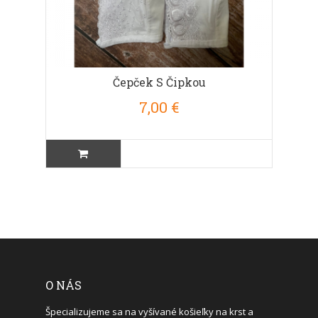
Čepček S Čipkou
7,00 €
O NÁS
Špecializujeme sa na vyšívané košieľky na krst a