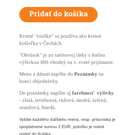
Krstné "rouško" sa používa ako krstná
košieľka v Čechách.
"Obrúsok
" je zo saténovej látky s bielou
výšivkou IHS vhodný na 1. sväté prijímanie.
Meno a dátum napíšte do
Poznámky
na
konci objednávky.
Do poznámky napíšte aj
farebnosť výšivky
- zlatá, strieborná, ružová, modrá, zelená,
oranžová, hnedá.
Vyšitie každého ďaľšieho mena, resp. priezviska je
spoplatnené sumou 2 EUR, položku je nutné
pridať do Košíka.