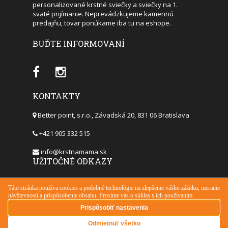
personalizované krstné sviečky a sviečky na 1.
sväté prijímanie. Neprevádzkujeme kamennú
predajňu, tovar ponúkame iba tu na eshope.
BUĎTE INFORMOVANÍ
KONTAKTY
Better point, s.r.o., Závadská 20, 831 06 Bratislava
+421 905 332 515
info@krstnamama.sk
UŽITOČNÉ ODKAZY
DODACIA LEHOTA
DOPRAVA A PLATBA
OBCHODNÉ PODMIENKY