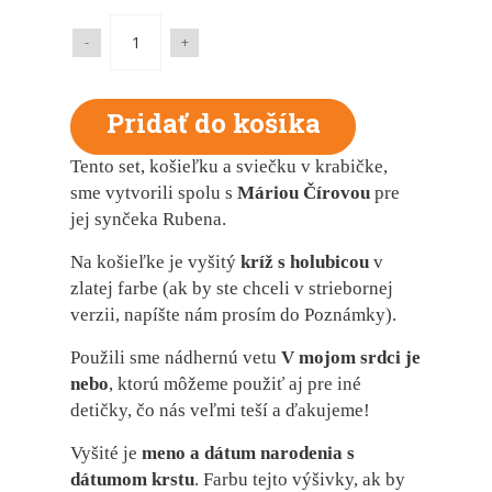
-
+
Tento set, košieľku a sviečku v krabičke,
sme vytvorili spolu s
Máriou Čírovou
pre
jej synčeka Rubena.
Na košieľke je vyšitý
kríž s holubicou
v
zlatej farbe (ak by ste chceli v striebornej
verzii, napíšte nám prosím do Poznámky).
Použili sme nádhernú vetu
V mojom srdci je
nebo
, ktorú môžeme použiť aj pre iné
detičky, čo nás veľmi teší a ďakujeme!
Vyšité je
meno a dátum narodenia s
dátumom krstu
. Farbu tejto výšivky, ak by