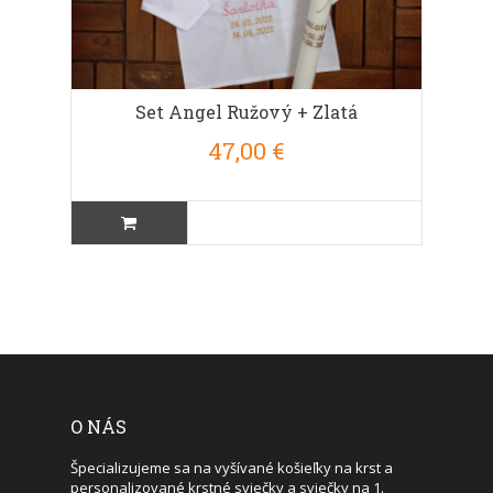
Set Angel Ružový + Zlatá
47,00 €
O NÁS
Špecializujeme sa na vyšívané košieľky na krst a
personalizované krstné sviečky a sviečky na 1.