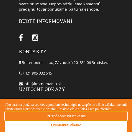
sväté prijímanie. Neprevádzkujeme kamennú
predajňu, tovar ponúkame iba tu na eshope.
BUĎTE INFORMOVANÍ
KONTAKTY
Better point, s.r.o., Závadská 20, 831 06 Bratislava
+421 905 332 515
info@krstnamama.sk
UŽITOČNÉ ODKAZY
DODACIA LEHOTA
DOPRAVA A PLATBA
OBCHODNÉ PODMIENKY
ČASTÉ OTÁZKY