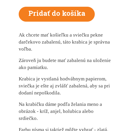
Ak chcete mať košieľku a sviečku pekne
darčekovo zabalenú, táto krabica je správna
voľba.
Zároveň ju budete mať zabalenú na uloženie
ako pamiatku.
Krabica je vystlaná hodvábnym papierom,
sviečka je ešte aj zvlášť zabalená, aby sa pri
dodaní nepoškodila.
Na krabičku dáme podľa želania meno a
obrázok - kríž, anjel, holubica alebo
srdiečko.
Farbu písma si taktiež môžte vybrať - zlatá,