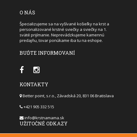
O NÁS
Špecializujeme sa na vyšívané košieľky na krst a
personalizované krstné sviečky a sviečky na 1.
sväté prijímanie. Neprevádzkujeme kamennú
predajňu, tovar ponúkame iba tu na eshope.
BUĎTE INFORMOVANÍ
KONTAKTY
Better point, s.r.o., Závadská 20, 831 06 Bratislava
+421 905 332 515
info@krstnamama.sk
UŽITOČNÉ ODKAZY