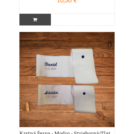
Krstná Šerpa - Modro - Strieborná/zlatá Výšivka