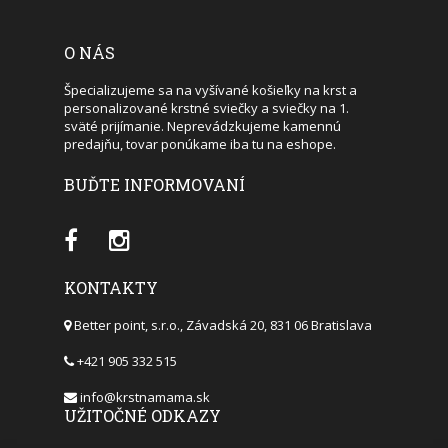
O NÁS
Špecializujeme sa na vyšívané košieľky na krst a
personalizované krstné sviečky a sviečky na 1.
sväté prijímanie. Neprevádzkujeme kamennú
predajňu, tovar ponúkame iba tu na eshope.
BUĎTE INFORMOVANÍ
KONTAKTY
Better point, s.r.o., Závadská 20, 831 06 Bratislava
+421 905 332 515
info@krstnamama.sk
UŽITOČNÉ ODKAZY