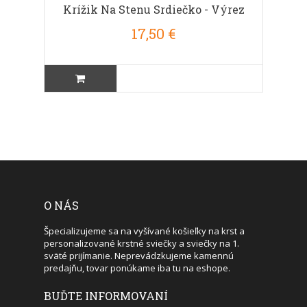
Krížik Na Stenu Srdiečko - Výrez
17,50 €
O NÁS
Špecializujeme sa na vyšívané košieľky na krst a
personalizované krstné sviečky a sviečky na 1.
sväté prijímanie. Neprevádzkujeme kamennú
predajňu, tovar ponúkame iba tu na eshope.
BUĎTE INFORMOVANÍ