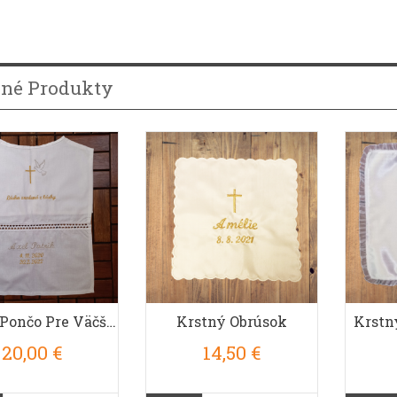
né Produkty
DETAIL
DETAIL
Krstné Pončo Pre Väčšie Deti
Krstný Obrúsok
Krstn
20,00 €
14,50 €