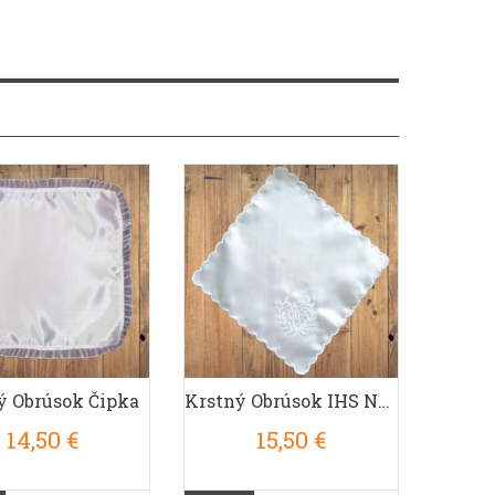
DETAIL
ý Obrúsok Čipka
Krstný Obrúsok IHS Na 1. Sväté Prijímanie
14,50 €
15,50 €