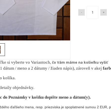
-
+
eľke si vyberte vo Variantoch,
čo Vám máme na košieľku vyšiť
1 dátum / meno a 2 dátumy / žiaden nápis), zároveň v akej
farb
o košíka.
detaily objednávky.
c do Poznámky v košíku dopíšte meno a dátum(y).
aždého ďaľšieho mena, resp. priezviska je spoplatnené sumou 2 EUR, po