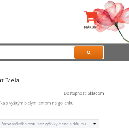
NÁKUP
r Biela
Dostupnosť:
Skladom
ľka s vyšitým bielym lemom na golieriku.